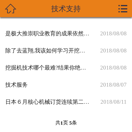



技术支持
首页
关于我们
是极大推崇职业教育的成果依然不显著
2018/08/08
产品展示
除了去蓝翔,我该如何学习开挖掘机?
2018/08/08
新闻资讯
挖掘机技术哪个最难?结果你绝对想不到!
2018/08/08
技术支持
技术服务
2018/08/07
资质荣誉
成功案列
日本６月核心机械订货连续第二个月下降
2018/08/11
在线留言
共
页
条
1
5
联系我们