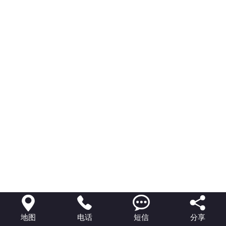




地图
电话
短信
分享