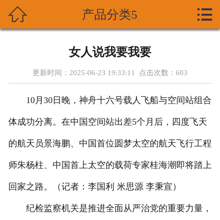



产品分类5
首页
关于我们
女人说我要我要
产品展示
更新时间：2025-06-23 19:33:11 点击次数：
603
新闻资讯
10月30日晚，神舟十六号载人飞船与空间站组合
技术支持
体成功分离。在中国空间站出差5个月后，四度飞天
资质荣誉
的航天员景海鹏、中国首位圆梦太空的航天飞行工程
师朱杨柱、中国首上太空的载荷专家桂海潮即将踏上
成功案列
回家之路。（记者：李国利 米思源 李秉宣）
在线留言
纪检监察机关是推进全面从严治党的重要力量，
联系我们