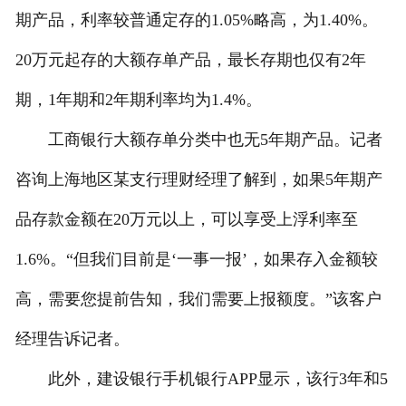
期产品，利率较普通定存的1.05%略高，为1.40%。
20万元起存的大额存单产品，最长存期也仅有2年
期，1年期和2年期利率均为1.4%。
工商银行大额存单分类中也无5年期产品。记者
咨询上海地区某支行理财经理了解到，如果5年期产
品存款金额在20万元以上，可以享受上浮利率至
1.6%。“但我们目前是‘一事一报’，如果存入金额较
高，需要您提前告知，我们需要上报额度。”该客户
经理告诉记者。
此外，建设银行手机银行APP显示，该行3年和5