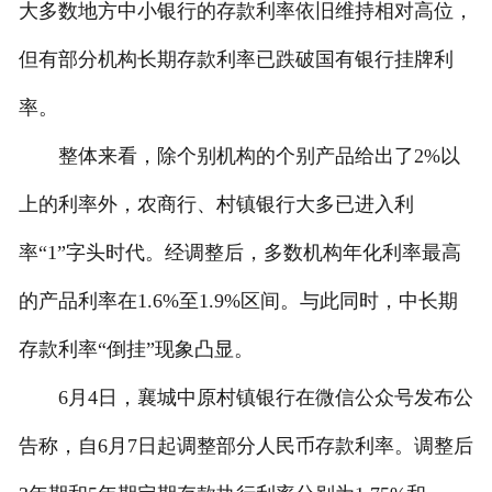
大多数地方中小银行的存款利率依旧维持相对高位，
但有部分机构长期存款利率已跌破国有银行挂牌利
率。
整体来看，除个别机构的个别产品给出了2%以
上的利率外，农商行、村镇银行大多已进入利
率“1”字头时代。经调整后，多数机构年化利率最高
的产品利率在1.6%至1.9%区间。与此同时，中长期
存款利率“倒挂”现象凸显。
6月4日，襄城中原村镇银行在微信公众号发布公
告称，自6月7日起调整部分人民币存款利率。调整后